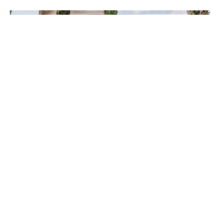
Rural Women Strengthen Their
Leadership and Personal
Development Skills Through
AgroHub
August 7, 2026
Zamorano University and the National Institute