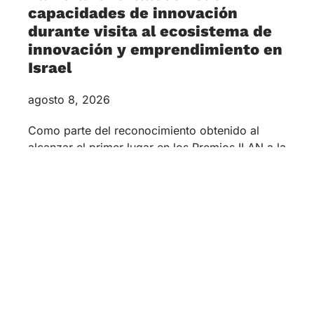
capacidades de innovación
durante visita al ecosistema de
innovación y emprendimiento en
Israel
agosto 8, 2026
Como parte del reconocimiento obtenido al
alcanzar el primer lugar en los Premios ILAN a la
Innovación Universitaria 2026, las estudiantes
de la Universidad Zamorano Alejandra
Rodríguez y Eilyn Wong participaron en una gira
académica por Israel, una experiencia
internacional orientada a fortalecer sus
capacidades en innovación, emprendimiento y
desarrollo sostenible.