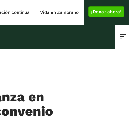
¡Donar ahora!
ación continua
Vida en Zamorano
anza en
convenio