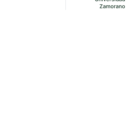
Zamorano
Mujeres rurales fortalecen sus
capacidades de liderazgo y
desarrollo personal a través de
AgroHub