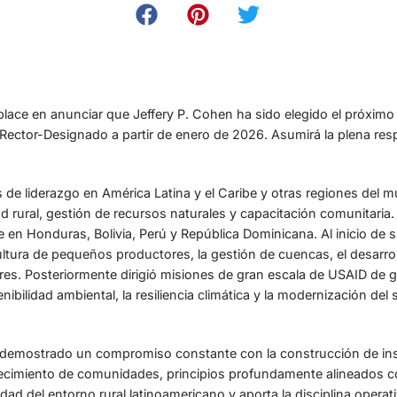
lace en anunciar que Jeffery P. Cohen ha sido elegido el próximo 
ector-Designado a partir de enero de 2026. Asumirá la plena resp
de liderazgo en América Latina y el Caribe y otras regiones del m
ad rural, gestión de recursos naturales y capacitación comunitaria
 en Honduras, Bolivia, Perú y República Dominicana. Al inicio de s
cultura de pequeños productores, la gestión de cuencas, el desarrol
es. Posteriormente dirigió misiones de gran escala de USAID de g
ibilidad ambiental, la resiliencia climática y la modernización del 
ha demostrado un compromiso constante con la construcción de inst
rtalecimiento de comunidades, principios profundamente alineados 
ad del entorno rural latinoamericano y aporta la disciplina operativa