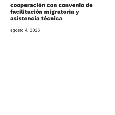
cooperación con convenio de
facilitación migratoria y
asistencia técnica
agosto 4, 2026
La Universidad Zamorano y el Instituto Nacional
de Migración (INM) de Honduras suscribieron un
Convenio de Facilitación Migratoria,
Cooperación Institucional y Asistencia Técnica,
con el propósito de fortalecer la colaboración
entre ambas instituciones y facilitar la movilidad
internacional de estudiantes, docentes,
investigadores y especialistas que forman parte
de la comunidad universitaria.